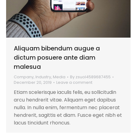
Aliquam bibendum augue a
dictum posuere ante diam
malesua
Company
,
Industry
,
Media
By
zsuol4589687455
December 20, 2019
Leave a comment
Etiam scelerisque iaculis felis, eu sollicitudin
arcu hendrerit vitae. Aliquam eget dapibus
nulla. In nulla enim, fermentum nec placerat
hendrerit, sagittis et diam. Fusce eget nibh et
lacus tincidunt rhoncus.